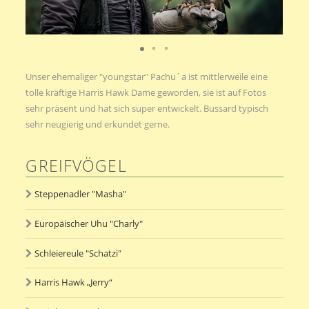
Unser ehemaliger "youngstar" Pachu´a ist mittlerweile eine
tolle kräftige Harris Hawk Dame geworden, sie ist auf Fotos
sehr präsent und hat sich super entwickelt. Bussard typisch
sehr neugierig und erkundet gerne.
GREIFVÖGEL
Steppenadler "Masha"
Europäischer Uhu "Charly"
Schleiereule "Schatzi"
Harris Hawk „Jerry“